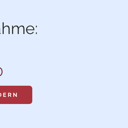
ahme:
0
DERN