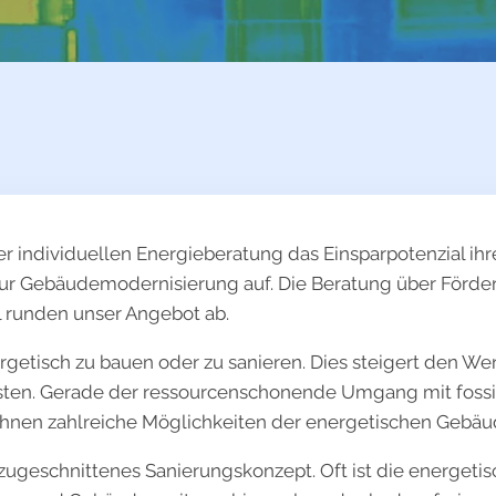
r individuellen Energieberatung das Einsparpotenzial i
zur Gebäudemodernisierung auf. Die Beratung über Förd
l runden unser Angebot ab.
getisch zu bauen oder zu sanieren. Dies steigert den Wert
ten. Gerade der ressourcenschonende Umgang mit fossil
Ihnen zahlreiche Möglichkeiten der energetischen Gebäu
ie zugeschnittenes Sanierungskonzept. Oft ist die energe