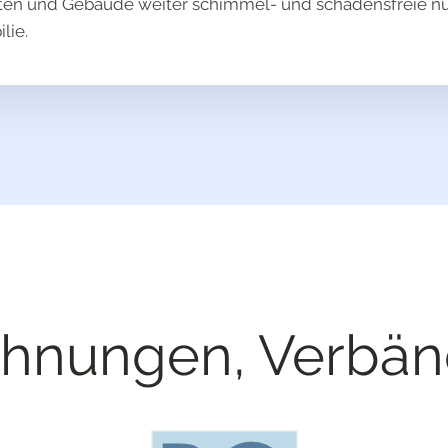
ten und Gebäude weiter schimmel- und schadensfreie nutz
lie.
chnungen, Verbän